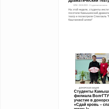
драматический теат
3258 • 28.04.2023 - Студенческая жизнь
На этой неделе, студенты инсти
посетили Камышинский драмат
театр и посмотрели Спектакль 
Каштановой аллеи"
ДОНОРСКАЯ АКЦИЯ
Студенты Камыш
филиала ВолгГТУ
участие в донорс
«Сдай кровь – сп
жизнь!»