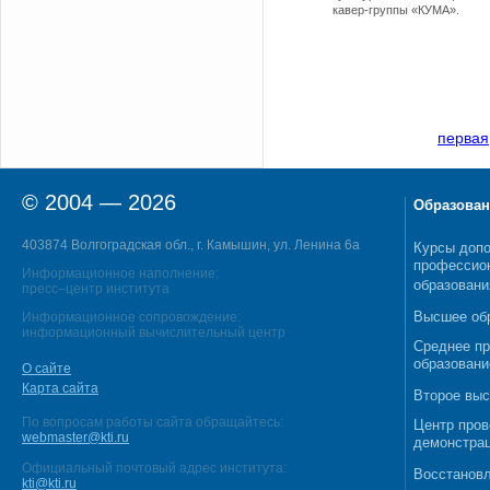
кавер-группы «КУМА».
первая
© 2004 — 2026
Образован
403874 Волгоградская обл., г. Камышин, ул. Ленина 6а
Курсы допо
профессио
Информационное наполнение:
образовани
пресс–центр института
Высшее об
Информационное сопровождение:
информационный вычислительный центр
Среднее п
образовани
О сайте
Карта сайта
Второе выс
По вопросам работы сайта обращайтесь:
Центр пров
webmaster@kti.ru
демонстрац
Официальный почтовый адрес института:
Восстановл
kti@kti.ru