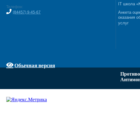
IT школа 
Телефон:
(84457) 9-45-67
Анкета оце
оказания о
услуг
Обычная версия
Противо
Антимон
Задать вопрос