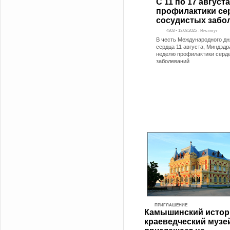
С 11 по 17 август
профилактики се
сосудистых забо
4303 • 13.08.2025 - Институт
В честь Международного дн
сердца 11 августа, Миндздр
неделю профилактики серд
заболеваний
ПРИГЛАШЕНИЕ
Камышинский истор
краеведческий музе