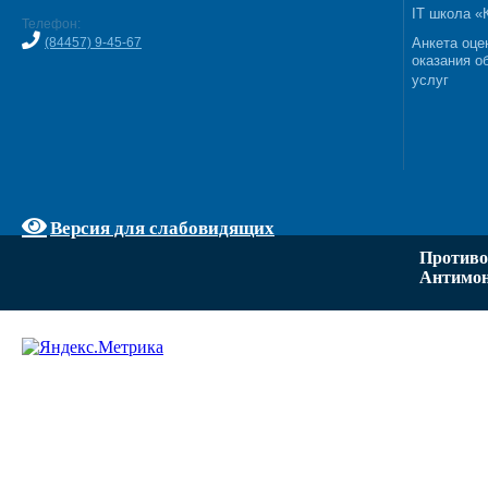
IT школа 
Телефон:
(84457) 9-45-67
Анкета оце
оказания о
услуг
Версия для слабовидящих
Противо
Антимон