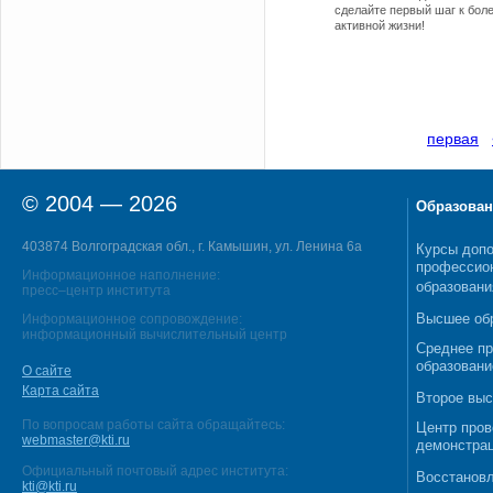
сделайте первый шаг к боле
активной жизни!
первая
© 2004 — 2026
Образован
403874 Волгоградская обл., г. Камышин, ул. Ленина 6а
Курсы допо
профессио
Информационное наполнение:
образовани
пресс–центр института
Высшее об
Информационное сопровождение:
информационный вычислительный центр
Среднее п
образовани
О сайте
Карта сайта
Второе выс
По вопросам работы сайта обращайтесь:
Центр пров
webmaster@kti.ru
демонстрац
Официальный почтовый адрес института:
Восстановл
kti@kti.ru