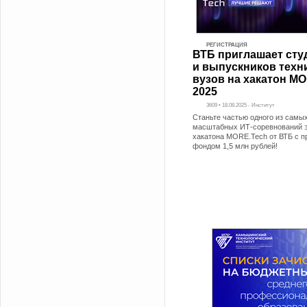
РЕГИСТРАЦИЯ
ВТБ приглашает сту
и выпускников техн
вузов на хакатон M
2025
3609 • 18.08.2025 - Институт
Станьте частью одного из самы
масштабных ИТ-соревнований эт
хакатона MORE.Tech от ВТБ с 
фондом 1,5 млн рублей!