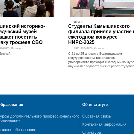
ИТОГИ
инский историко-
Студенты Камышинского
едческий музей
филиала приняли участие 
ашает посетить
ежегодном конкурсе
вку трофеев СВО
НИРС-2025
3.04.2025 - Институт
2385 • 23.04.2025 - Институт
бодный!
С 21 по 25 апреля в Волгоградском
государственном техническом
университете проходит ежегодный конкур
научно-исследовательских работ студент
бразование
Об институте
урсы дополнительного профессионального
Обратная связь
бразования
Контактная информация
ысшее образование
Структура