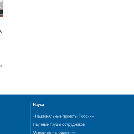
в
с
ов
Наука
«Национальные проекты России»
Научные труды сотрудников
Основные направления