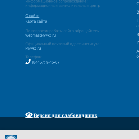
Информационное сопровождение:
С
информационный вычислительный центр
В
О сайте
Ц
Карта сайта
э
По вопросам работы сайта обращайтесь:
В
webmaster@kti.ru
I
Официальный почтовый адрес института:
kti@kti.ru
А
о
Телефон:
(84457) 9-45-67
Версия для слабовидящих