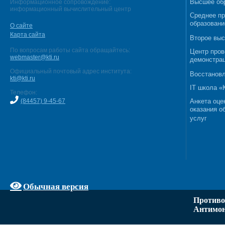
Высшее об
Информационное сопровождение:
информационный вычислительный центр
Среднее п
образовани
О сайте
Карта сайта
Второе выс
По вопросам работы сайта обращайтесь:
Центр пров
webmaster@kti.ru
демонстрац
Официальный почтовый адрес института:
Восстановл
kti@kti.ru
IT школа 
Телефон:
(84457) 9-45-67
Анкета оце
оказания о
услуг
Обычная версия
Противо
Антимон