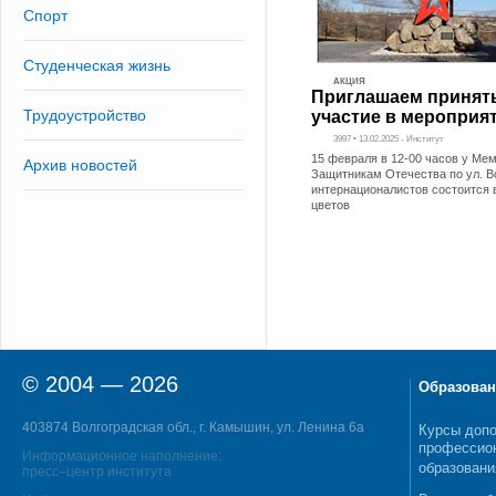
Спорт
Студенческая жизнь
АКЦИЯ
Приглашаем принят
Трудоустройство
участие в мероприя
3997 • 13.02.2025 - Институт
15 февраля в 12-00 часов у Ме
Архив новостей
Защитникам Отечества по ул. В
интернационалистов состоится 
цветов
© 2004 — 2026
Образован
403874 Волгоградская обл., г. Камышин, ул. Ленина 6а
Курсы допо
профессио
Информационное наполнение:
образовани
пресс–центр института