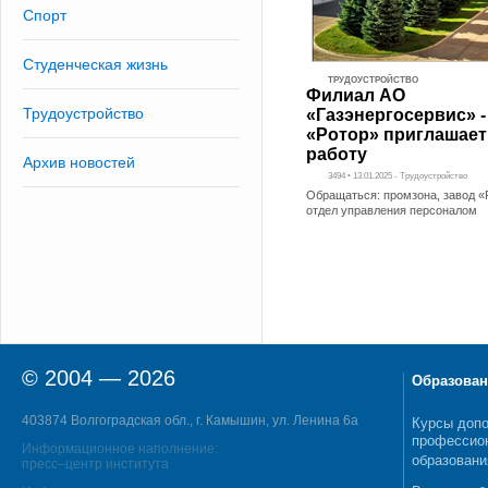
Спорт
Студенческая жизнь
ТРУДОУСТРОЙСТВО
Филиал АО
Трудоустройство
«Газэнергосервис» -
«Ротор» приглашает
работу
Архив новостей
3494 • 13.01.2025 - Трудоустройство
Обращаться: промзона, завод «
отдел управления персоналом
© 2004 — 2026
Образован
403874 Волгоградская обл., г. Камышин, ул. Ленина 6а
Курсы допо
профессио
Информационное наполнение:
образовани
пресс–центр института