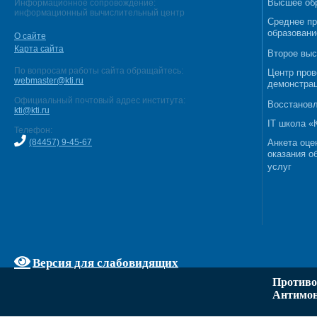
Высшее об
Информационное сопровождение:
информационный вычислительный центр
Среднее п
образовани
О сайте
Карта сайта
Второе выс
По вопросам работы сайта обращайтесь:
Центр пров
webmaster@kti.ru
демонстрац
Официальный почтовый адрес института:
Восстановл
kti@kti.ru
IT школа 
Телефон:
(84457) 9-45-67
Анкета оце
оказания о
услуг
Версия для слабовидящих
Противо
Антимон