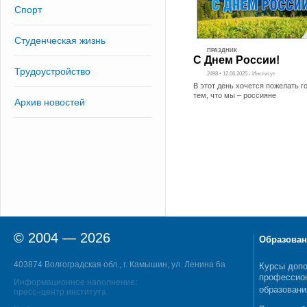
Спорт
Студенческая жизнь
ПРАЗДНИК
С Днем России!
Трудоустройство
2498 • 12.06.2025 - Институт
В этот день хочется пожелать г
тем, что мы – россияне
Архив новостей
© 2004 — 2026
Образован
403874 Волгоградская обл., г. Камышин, ул. Ленина 6а
Курсы допо
профессио
Информационное наполнение:
образовани
пресс–центр института