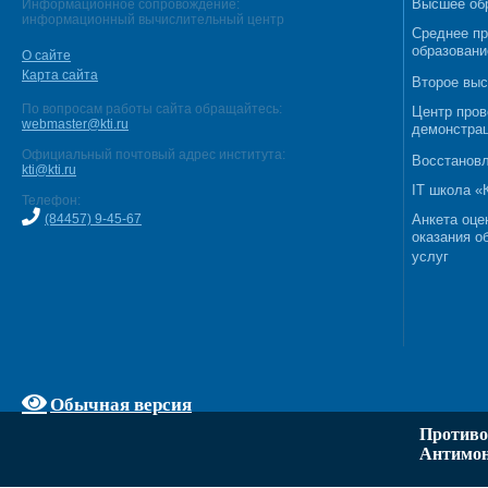
Высшее об
Информационное сопровождение:
информационный вычислительный центр
Среднее п
образовани
О сайте
Карта сайта
Второе выс
По вопросам работы сайта обращайтесь:
Центр пров
webmaster@kti.ru
демонстрац
Официальный почтовый адрес института:
Восстановл
kti@kti.ru
IT школа 
Телефон:
(84457) 9-45-67
Анкета оце
оказания о
услуг
Обычная версия
Противо
Антимон