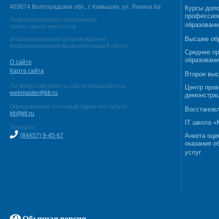
403874 Волгоградская обл., г. Камышин, ул. Ленина 6а
Курсы допо
профессио
Информационное наполнение:
образовани
пресс–центр института
Высшее об
Информационное сопровождение:
информационный вычислительный центр
Среднее п
образовани
О сайте
Карта сайта
Второе выс
По вопросам работы сайта обращайтесь:
Центр пров
webmaster@kti.ru
демонстрац
Официальный почтовый адрес института:
Восстановл
kti@kti.ru
IT школа 
Телефон:
(84457) 9-45-67
Анкета оце
оказания о
услуг
Обычная версия