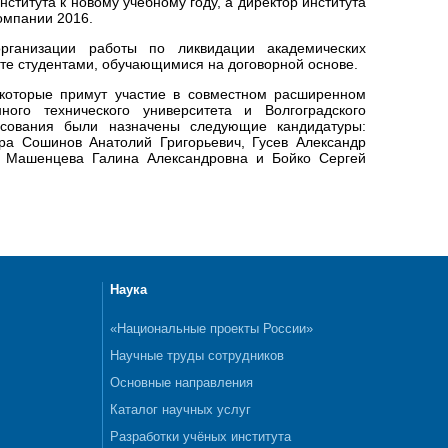
ститута к новому учебному году, а директор института
омпании 2016.
рганизации работы по ликвидации академических
ате студентами, обучающимися на договорной основе.
 которые примут участие в совместном расширенном
ного технического университета и Волгоградского
олосования были назначены следующие кандидатуры:
ора Сошинов Анатолий Григорьевич, Гусев Александр
в Машенцева Галина Александровна и Бойко Сергей
Наука
«Национальные проекты России»
Научные труды сотрудников
Основные направления
Каталог научных услуг
Разработки учёных института