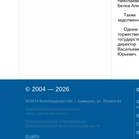
Николаеви
Белов Але
Также
задолженн
Одним 
торжеств
государс
директор 
Васильев
Юрьевич.
© 2004 — 2026
О
403874 Волгоградская обл., г. Камышин, ул. Ленина 6а
К
о
Информационное наполнение:
пресс–центр института
В
Информационное сопровождение:
С
информационный вычислительный центр
В
О сайте