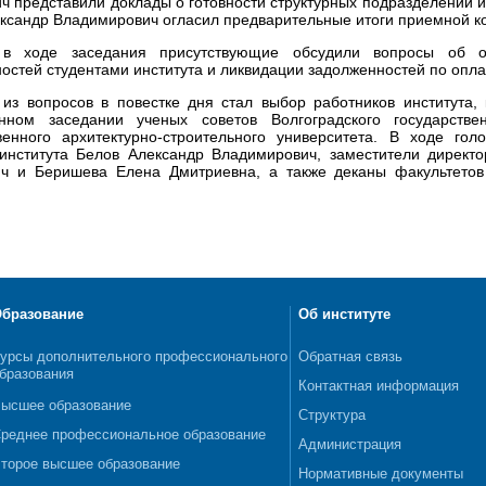
ч представили доклады о готовности структурных подразделений ин
ксандр Владимирович огласил предварительные итоги приемной к
 в ходе заседания присутствующие обсудили вопросы об о
остей студентами института и ликвидации задолженностей по опл
из вопросов в повестке дня стал выбор работников института,
енном заседании ученых советов Волгоградского государствен
твенного архитектурно-строительного университета. В ходе г
института Белов Александр Владимирович, заместители директ
ич и Беришева Елена Дмитриевна, а также деканы факультето
бразование
Об институте
урсы дополнительного профессионального
Обратная связь
бразования
Контактная информация
ысшее образование
Структура
реднее профессиональное образование
Администрация
торое высшее образование
Нормативные документы