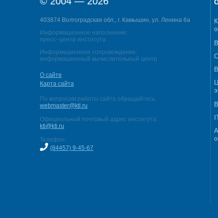
© 2004 — 2026
О
403874 Волгоградская обл., г. Камышин, ул. Ленина 6а
К
о
Информационное наполнение:
пресс–центр института
В
Информационное сопровождение:
С
информационный вычислительный центр
В
О сайте
Ц
Карта сайта
э
По вопросам работы сайта обращайтесь:
В
webmaster@kti.ru
I
Официальный почтовый адрес института:
kti@kti.ru
А
о
Телефон:
(84457) 9-45-67