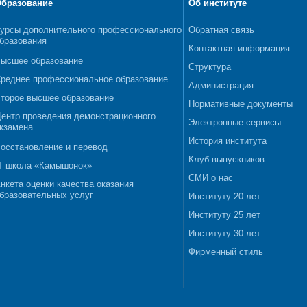
бразование
Об институте
урсы дополнительного профессионального
Обратная связь
бразования
Контактная информация
ысшее образование
Структура
реднее профессиональное образование
Администрация
торое высшее образование
Нормативные документы
ентр проведения демонстрационного
Электронные сервисы
кзамена
История института
осстановление и перевод
Клуб выпускников
T школа «Камышонок»
СМИ о нас
нкета оценки качества оказания
бразовательных услуг
Институту 20 лет
Институту 25 лет
Институту 30 лет
Фирменный стиль