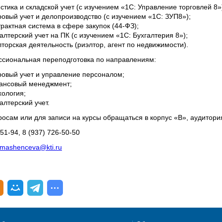
стика и складской учет (с изучением «1С: Управление торговлей 8»
овый учет и делопроизводство (с изучением «1С: ЗУП8»);
рактная система в сфере закупок (44-ФЗ);
алтерский учет на ПК (с изучением «1С: Бухгалтерия 8»);
торская деятельность (риэлтор, агент по недвижимости).
сиональная переподготовка по направлениям:
ровый учет и управление персоналом;
ансовый менеджмент;
хология;
алтерский учет.
росам или для записи на курсы обращаться в корпус «В», аудитория
-51-94, 8 (937) 726-50-50
mashenceva@kti.ru