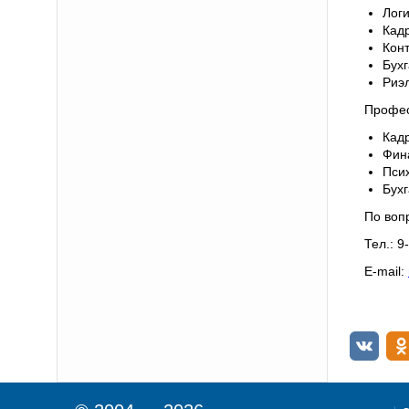
Логи
Кадр
Конт
Бухг
Риэл
Профес
Кад
Фин
Пси
Бухг
По воп
Тел.: 9
E-mail: