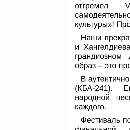
отгремел V
самодеятельн
культуры»! Пр
Наши прекра
и Хангелдиев
грандиозном
образ – это пр
В аутентично
(КБА-241). 
народной пе
каждого.
Фестиваль п
финальной 