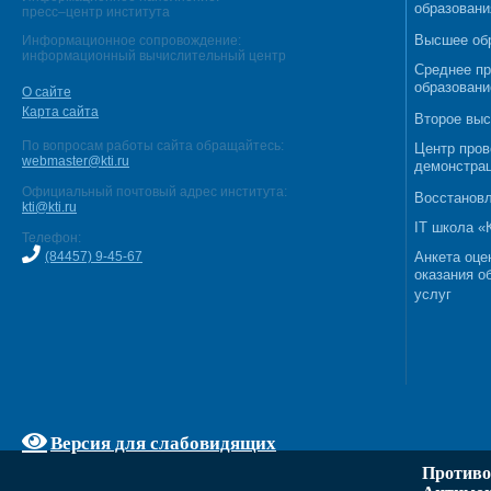
образовани
пресс–центр института
Высшее об
Информационное сопровождение:
информационный вычислительный центр
Среднее п
образовани
О сайте
Карта сайта
Второе выс
По вопросам работы сайта обращайтесь:
Центр пров
webmaster@kti.ru
демонстрац
Официальный почтовый адрес института:
Восстановл
kti@kti.ru
IT школа 
Телефон:
(84457) 9-45-67
Анкета оце
оказания о
услуг
Версия для слабовидящих
Противо