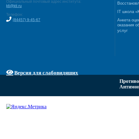
Официальный почтовый адрес института:
Восстановл
kti@kti.ru
IT школа 
Телефон:
(84457) 9-45-67
Анкета оце
оказания о
услуг
Версия для слабовидящих
Противо
Антимон