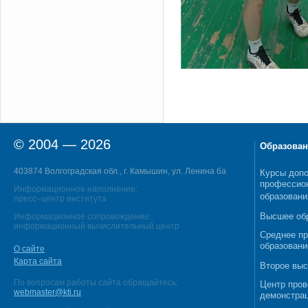
© 2004 — 2026
Образован
403874 Волгоградская обл., г. Камышин, ул. Ленина 6а
Курсы допо
профессио
Информационное наполнение:
образовани
пресс–центр института
Высшее об
Информационное сопровождение:
информационный вычислительный центр
Среднее п
образовани
О сайте
Карта сайта
Второе выс
По вопросам работы сайта обращайтесь:
Центр пров
webmaster@kti.ru
демонстрац