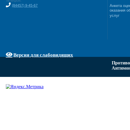
Телефон:
(84457) 9-45-67
Анкета оце
оказания о
услуг
Версия для слабовидящих
Противо
Антимон
Задать вопрос