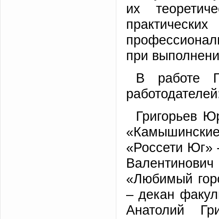
их теоретиче
практичес
профессиональ
при выполнени
В работе Г
работодателей
Григорьев Ю
«Камышински
«Россети Юг» 
Валентинов
«Любимый гор
– декан факу
Анатолий Гр