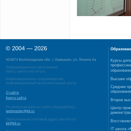
© 2004 — 2026
Образован
403874 Волгоградская обл., г. Камышин, ул. Ленина 6а
Курсы допо
профессио
Информационное наполнение:
образовани
пресс–центр института
Высшее об
Информационное сопровождение:
информационный вычислительный центр
Среднее п
образовани
О сайте
Карта сайта
Второе выс
По вопросам работы сайта обращайтесь:
Центр пров
webmaster@kti.ru
демонстрац
Официальный почтовый адрес института:
Восстановл
kti@kti.ru
IT школа 