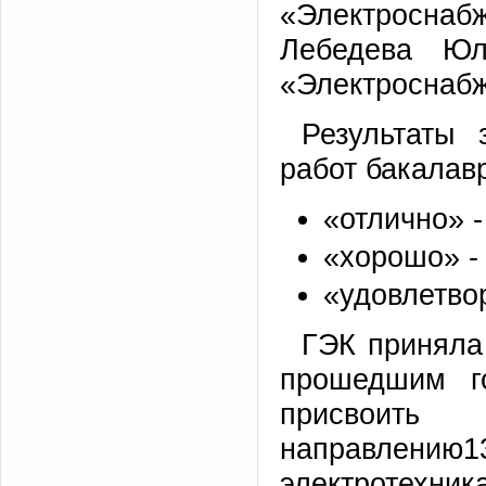
«Электросна
Лебедева Юл
«Электроснаб
Результаты
работ бакалав
«отлично» -
«хорошо» - 
«удовлетвор
ГЭК приняла
прошедшим го
присвоить
направлени
электротехни