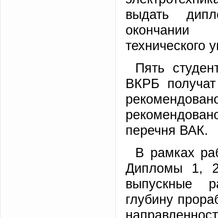
выдать дипл
окончании В
технического у
Пять студен
ВКРБ получат
рекомендовано
рекомендова
перечня ВАК.
В рамках ра
Дипломы 1, 2
выпускные р
глубину прора
направленност