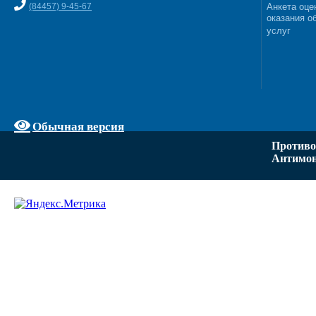
(84457) 9-45-67
Анкета оце
оказания о
услуг
Обычная версия
Противо
Антимон
Задать вопрос