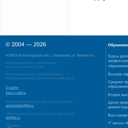
© 2004 — 2026
Образован
403874 Волгоградская обл., г. Камышин, ул. Ленина 6а
Курсы допо
профессио
Информационное наполнение:
образовани
пресс–центр института
Высшее об
Информационное сопровождение:
информационный вычислительный центр
Среднее п
образовани
О сайте
Карта сайта
Второе выс
По вопросам работы сайта обращайтесь:
Центр пров
webmaster@kti.ru
демонстрац
Официальный почтовый адрес института:
Восстановл
kti@kti.ru
IT школа 
Телефон: