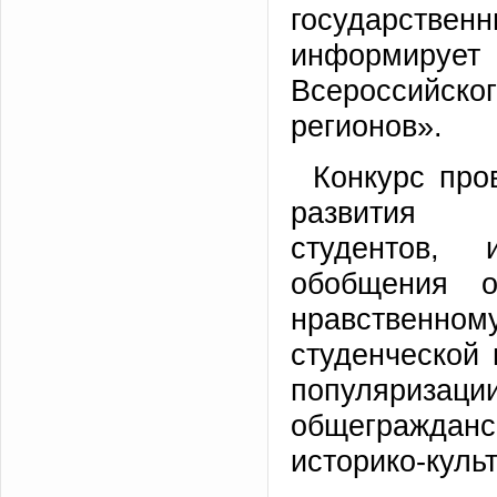
государстве
информирует 
Всероссийског
регионов».
Конкурс про
развития н
студентов, 
обобщения о
нравственному
студенческой 
популяризаци
общегражда
историко-куль