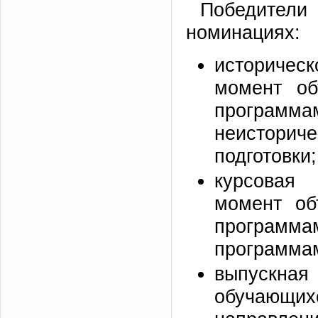
Победител
номинациях:
историчес
момент об
программ
неисторич
подготовки;
курсовая 
момент об
программ
программам
выпускная
обучающих