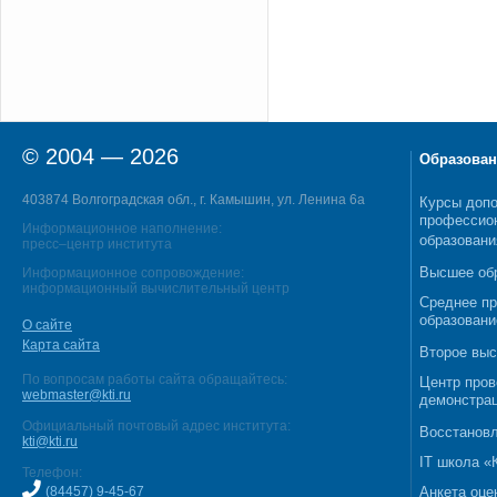
© 2004 — 2026
Образован
403874 Волгоградская обл., г. Камышин, ул. Ленина 6а
Курсы допо
профессио
Информационное наполнение:
образовани
пресс–центр института
Высшее об
Информационное сопровождение:
информационный вычислительный центр
Среднее п
образовани
О сайте
Карта сайта
Второе выс
По вопросам работы сайта обращайтесь:
Центр пров
webmaster@kti.ru
демонстрац
Официальный почтовый адрес института:
Восстановл
kti@kti.ru
IT школа 
Телефон:
(84457) 9-45-67
Анкета оце