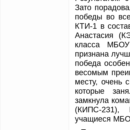
Зато порадов
победы во вс
КТИ-1 в соста
Анастасия (К
класса МБОУ
признана лучш
победа особен
весомым преи
месту, очень 
которые зан
замкнула кома
(КИПС-231),
учащиеся МБ