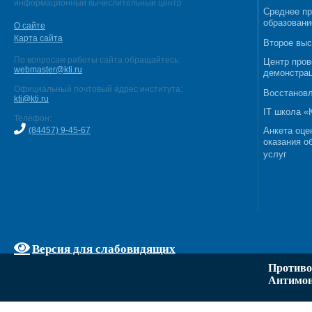
информационный вычислительный центр
Среднее п
образовани
О сайте
Карта сайта
Второе выс
По вопросам работы сайта обращайтесь:
Центр пров
webmaster@kti.ru
демонстрац
Официальный почтовый адрес института:
Восстановл
kti@kti.ru
IT школа 
Телефон:
(84457) 9-45-67
Анкета оце
оказания о
услуг
Версия для слабовидящих
Противо
Антимон