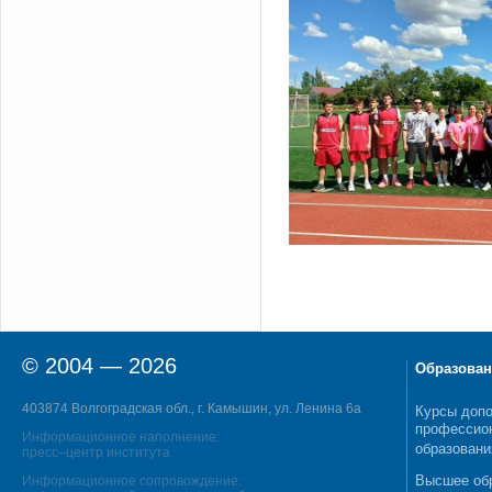
© 2004 — 2026
Образован
403874 Волгоградская обл., г. Камышин, ул. Ленина 6а
Курсы допо
профессио
Информационное наполнение:
образовани
пресс–центр института
Высшее об
Информационное сопровождение: