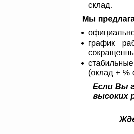
склад.
Мы предлага
официально
график ра
сокращенны
стабильные 
(оклад + % 
Если Вы 
высоких 
Жде