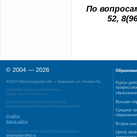
По вопросам
52, 8(9
© 2004 — 2026
Образован
403874 Волгоградская обл., г. Камышин, ул. Ленина 6а
Курсы допо
профессио
Информационное наполнение:
образовани
пресс–центр института
Высшее об
Информационное сопровождение:
информационный вычислительный центр
Среднее п
образовани
О сайте
Карта сайта
Второе выс
По вопросам работы сайта обращайтесь:
Центр пров
webmaster@kti.ru