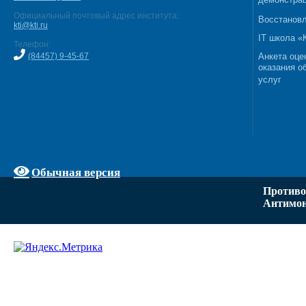
демонстрац
Официальный почтовый адрес института:
Восстановл
kti@kti.ru
IT школа 
Телефон:
(84457) 9-45-67
Анкета оце
оказания о
услуг
Обычная версия
Противо
Антимон
Задать вопрос