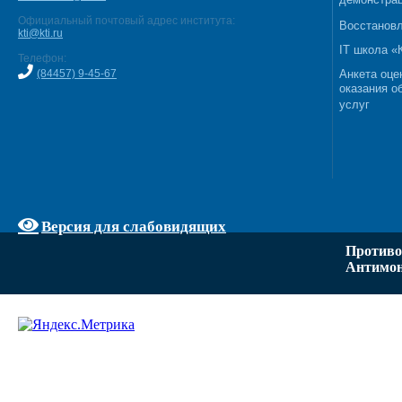
демонстрац
Официальный почтовый адрес института:
Восстановл
kti@kti.ru
IT школа 
Телефон:
(84457) 9-45-67
Анкета оце
оказания о
услуг
Версия для слабовидящих
Противо
Антимон