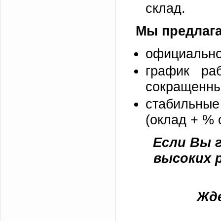
склад.
Мы предлага
официально
график ра
сокращенны
стабильные 
(оклад + % 
Если Вы 
высоких 
Жде