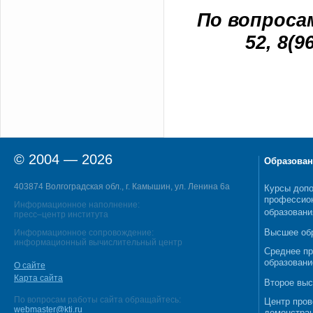
По вопросам
52, 8(9
© 2004 — 2026
Образован
403874 Волгоградская обл., г. Камышин, ул. Ленина 6а
Курсы допо
профессио
Информационное наполнение:
образовани
пресс–центр института
Высшее об
Информационное сопровождение:
информационный вычислительный центр
Среднее п
образовани
О сайте
Карта сайта
Второе выс
По вопросам работы сайта обращайтесь:
Центр пров
webmaster@kti.ru