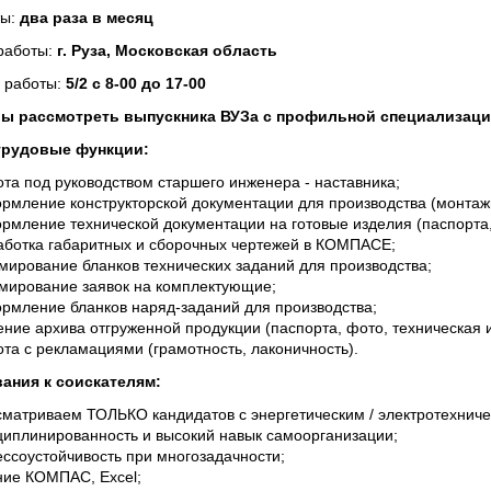
ты:
два раза в месяц
работы:
г. Руза, Московская область
 работы:
5/2 с 8-00 до 17-00
вы рассмотреть выпускника ВУЗа с профильной специализаци
трудовые функции:
та под руководством старшего инженера - наставника;
рмление конструкторской документации для производства (монтаж
мление технической документации на готовые изделия (паспорта, ш
аботка габаритных и сборочных чертежей в КОМПАСЕ;
мирование бланков технических заданий для производства;
мирование заявок на комплектующие;
рмление бланков наряд-заданий для производства;
ние архива отгруженной продукции (паспорта, фото, техническая и
та с рекламациями (грамотность, лаконичность).
ания к соискателям:
сматриваем ТОЛЬКО кандидатов с энергетическим / электротехниче
циплинированность и высокий навык самоорганизации;
ссоустойчивость при многозадачности;
ние КОМПАС, Excel;