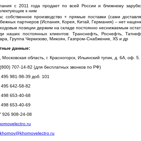
пания с 2011 года продает по всей России и ближнему зарубе
плектующие к ним
ас собственное производство + прямые поставки (сами доставл
бежных партнеров (Испания, Корея, Китай, Германия) – нет нацен
 ходовые позиции держим на складе постоянно неснижаемым остат
ди наших постоянных клиентов: Транснефть, Роснефть, Татнеф
ара, Группа Черкизово, Микоян, Газпром-Снабжение, X5 и др
тные данные:
 Московская область, г. Красногорск, Ильинский тупик, д. 6А, оф. 5.
 (800) 707-14-82 (для бесплатных звонков по РФ)
 495 981-98-39 доб. 101
 495 642-58-82
 498 653-40-68
 498 653-40-69
7 926 908-24-08
homovelectro.ru
khomov@khomovelectro.ru