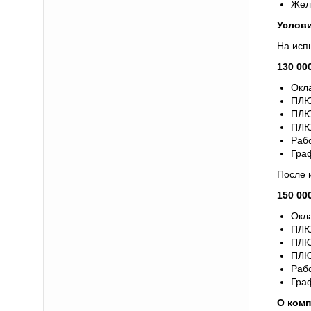
Жел
Услови
На исп
130 00
Окла
ПЛЮ
ПЛЮС
ПЛЮ
Рабо
Граф
После 
150 00
Окла
ПЛЮ
ПЛЮС
ПЛЮ
Рабо
Граф
О комп