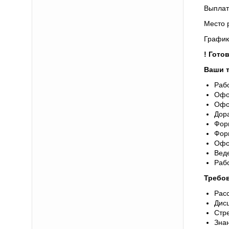
Выпла
Место 
График
! Гото
Ваши 
Рабо
Офо
Офор
Дор
Фор
Фор
Офо
Веде
Рабо
Требов
Рас
Дис
Стре
Зна