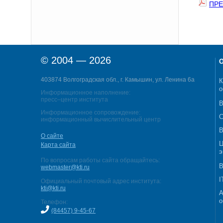
ПР
© 2004 — 2026
О
403874 Волгоградская обл., г. Камышин, ул. Ленина 6а
К
о
Информационное наполнение:
пресс–центр института
В
Информационное сопровождение:
С
информационный вычислительный центр
В
О сайте
Ц
Карта сайта
э
По вопросам работы сайта обращайтесь:
В
webmaster@kti.ru
I
Официальный почтовый адрес института:
kti@kti.ru
А
о
Телефон:
(84457) 9-45-67