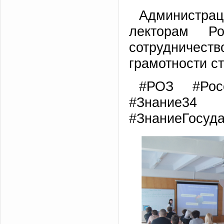
Администрац
лекторам Ро
сотрудничес
грамотности ст
#РОЗ #Росс
#Знание34
#ЗнаниеГосуда