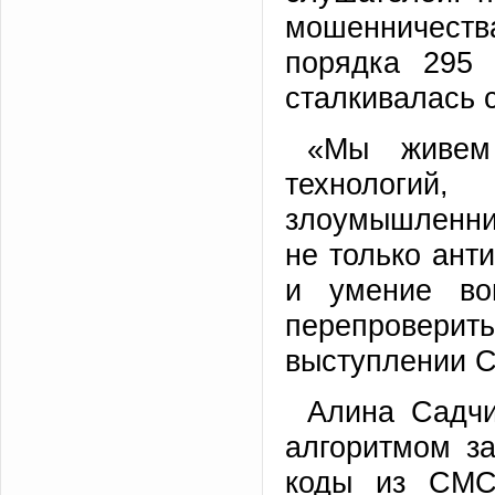
мошенничества
порядка 295 
сталкивалась 
«Мы живем 
технологи
злоумышленни
не только ант
и умение вов
перепроверит
выступлении С
Алина Садчи
алгоритмом з
коды из СМС