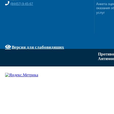
(84457) 9-45-67
Анкета оце
оказания о
услуг
Версия для слабовидящих
Противо
Антимон