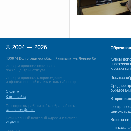
© 2004 — 2026
Образован
403874 Волгоградская обл., г. Камышин, ул. Ленина 6а
Курсы допо
профессио
Информационное наполнение:
образовани
пресс–центр института
Высшее об
Информационное сопровождение:
информационный вычислительный центр
Среднее п
образовани
О сайте
Карта сайта
Второе выс
По вопросам работы сайта обращайтесь:
Центр пров
webmaster@kti.ru
демонстрац
Официальный почтовый адрес института:
Восстановл
kti@kti.ru
IT школа 
Телефон: