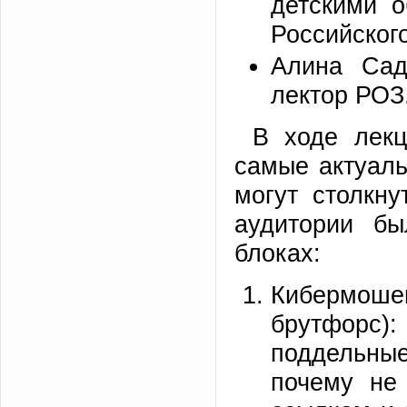
детскими 
Российског
Алина Сад
лектор РОЗ
В ходе лекц
самые актуал
могут столкн
аудитории бы
блоках:
Кибермош
брутфорс):
поддельны
почему не