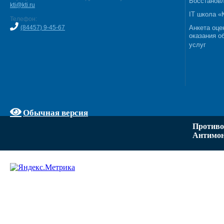
Восстановл
kti@kti.ru
IT школа 
Телефон:
(84457) 9-45-67
Анкета оце
оказания о
услуг
Обычная версия
Противо
Антимон
Задать вопрос