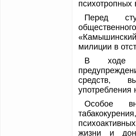
психотропных 
Перед сту
общественн
«Камышински
милиции в отс
В ходе в
предупрежден
средств, в
употребления 
Особое вн
табакокуре
психоактивных
жизни и дон