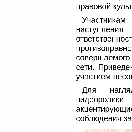
правовой куль
Участникам
наступлени
ответствен
противопра
совершаемого
сети. Привед
участием несо
Для нагля
видеоролики
акцентирую
соблюдения за