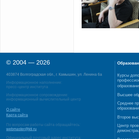
© 2004 — 2026
Образован
403874 Волгоградская обл., г. Камышин, ул. Ленина 6а
Курсы допо
профессио
Информационное наполнение:
образовани
пресс–центр института
Высшее об
Информационное сопровождение:
информационный вычислительный центр
Среднее п
образовани
О сайте
Карта сайта
Второе выс
По вопросам работы сайта обращайтесь:
Центр пров
webmaster@kti.ru
демонстрац
Официальный почтовый адрес института: