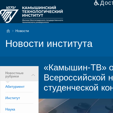
Дос
Новости
Новости института
«Камышин-ТВ» о
Новостные
Всероссийской н
рубрики
студенческой к
Абитуриент
Институт
Наука