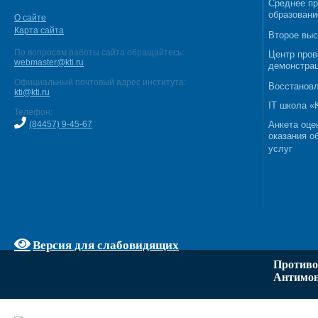
Среднее п
образовани
О сайте
Карта сайта
Второе выс
По вопросам работы сайта обращайтесь:
Центр пров
webmaster@kti.ru
демонстрац
Официальный почтовый адрес института:
Восстановл
kti@kti.ru
IT школа 
Телефон:
(84457) 9-45-67
Анкета оце
оказания о
услуг
Версия для слабовидящих
Противо
Антимон