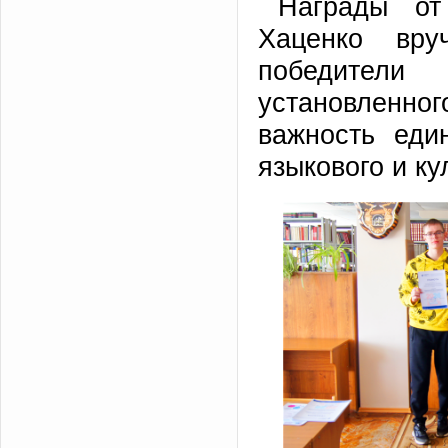
Награды от
Хаценко вр
победители
установленно
важность еди
языкового и к