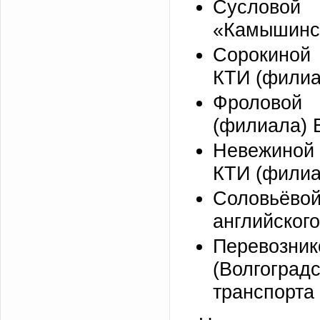
Суслово
«Камышинск
Сорокиной 
КТИ (филиа
Фроловой
(филиала) 
Невежиной 
КТИ (филиа
Соловьёв
английског
Перевоз
(Волгогра
транспорта