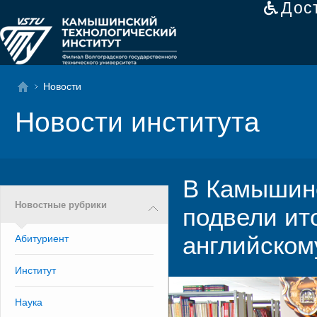
Дос
Новости
Новости института
В Камышинс
Новостные рубрики
подвели ит
английском
Абитуриент
Институт
Наука