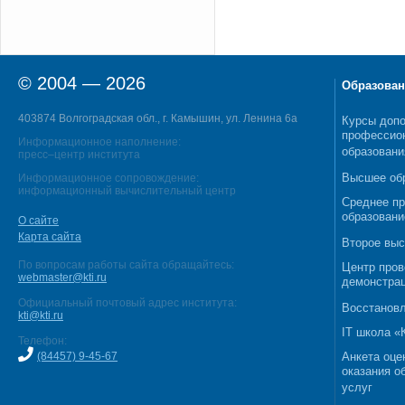
© 2004 — 2026
Образован
403874 Волгоградская обл., г. Камышин, ул. Ленина 6а
Курсы допо
профессио
Информационное наполнение:
образовани
пресс–центр института
Высшее об
Информационное сопровождение:
информационный вычислительный центр
Среднее п
образовани
О сайте
Карта сайта
Второе выс
По вопросам работы сайта обращайтесь:
Центр пров
webmaster@kti.ru
демонстрац
Официальный почтовый адрес института:
Восстановл
kti@kti.ru
IT школа 
Телефон:
(84457) 9-45-67
Анкета оце
оказания о
услуг