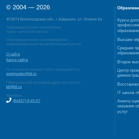
© 2004 — 2026
Образован
403874 Волгоградская обл., г. Камышин, ул. Ленина 6а
Курсы допо
профессио
Информационное наполнение:
образовани
пресс–центр института
Высшее об
Информационное сопровождение:
информационный вычислительный центр
Среднее п
образовани
О сайте
Карта сайта
Второе выс
По вопросам работы сайта обращайтесь:
Центр пров
webmaster@kti.ru
демонстрац
Официальный почтовый адрес института:
Восстановл
kti@kti.ru
IT школа 
Телефон:
(84457) 9-45-67
Анкета оце
оказания о
услуг