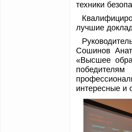
техники безопа
Квалифицир
лучшие докла
Руководите
Сошинов Анат
«Высшее обра
победителям
профессион
интересные и 