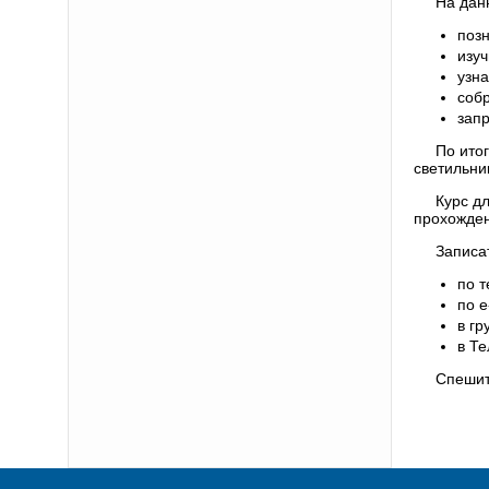
На дан
поз
изу
узн
собр
зап
По ито
светильни
Курс д
прохожден
Записа
по т
по e
в гр
в Те
Спешит