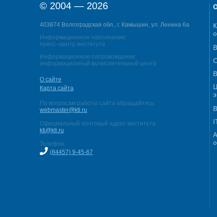
© 2004 — 2026
О
403874 Волгоградская обл., г. Камышин, ул. Ленина 6а
К
о
Информационное наполнение:
пресс–центр института
В
Информационное сопровождение:
С
информационный вычислительный центр
В
О сайте
Ц
Карта сайта
э
По вопросам работы сайта обращайтесь:
В
webmaster@kti.ru
I
Официальный почтовый адрес института:
kti@kti.ru
А
о
Телефон:
(84457) 9-45-67