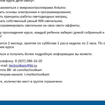
ном курсе дети смогут:
накомиться с микроконтроллерами Arduino;
чить основы электроники и программирования;
ать принципы работы светодиодных матриц;
ать собственный умный Wifi-светильник;
рограммировать светильник на свои свето-эффекты.
гу прохождения курса, каждый ребенок заберет домой собранный 
к!
лится 2 месяца, занятия по субботам 1 раз в неделю по 2 часа. По
ии курса
ться и получить более подробную информацию вы можете:
елефону: 8 (937) 086-16-20
-mail:
itschoolkam@kti.ru
уппе ВК: vk.com/itschoolkam
леграм-канале: t.me/itschoolkam
е, количество мест в группе ограничено.