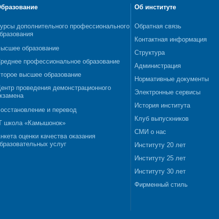
бразование
Об институте
урсы дополнительного профессионального
Обратная связь
бразования
Контактная информация
ысшее образование
Структура
реднее профессиональное образование
Администрация
торое высшее образование
Нормативные документы
ентр проведения демонстрационного
Электронные сервисы
кзамена
История института
осстановление и перевод
Клуб выпускников
T школа «Камышонок»
СМИ о нас
нкета оценки качества оказания
бразовательных услуг
Институту 20 лет
Институту 25 лет
Институту 30 лет
Фирменный стиль