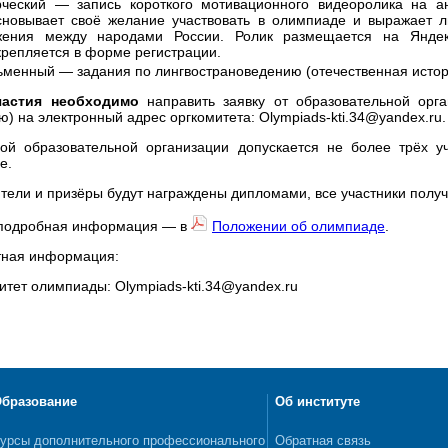
рческий — запись короткого мотивационного видеоролика на ан
сновывает своё желание участвовать в олимпиаде и выражает 
жения между народами России. Ролик размещается на Яндекс
крепляется в форме регистрации.
менный — задания по лингвострановедению (отечественная история
частия необходимо
направить заявку от образовательной ор
) на электронный адрес оргкомитета: Olympiads-kti.34@yandex.ru.
ой образовательной организации допускается не более трёх уч
е.
тели и призёры будут награждены дипломами, все участники получ
подробная информация — в
Положении об олимпиаде
.
тная информация:
итет олимпиады: Olympiads-kti.34@yandex.ru
бразование
Об институте
урсы дополнительного профессионального
Обратная связь