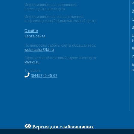
о
Информационное наполнение:
пресс–центр института
В
Информационное сопровождение:
С
информационный вычислительный центр
В
О сайте
Ц
Карта сайта
э
По вопросам работы сайта обращайтесь:
В
webmaster@kti.ru
I
Официальный почтовый адрес института:
kti@kti.ru
А
о
Телефон:
(84457) 9-45-67
Версия для слабовидящих