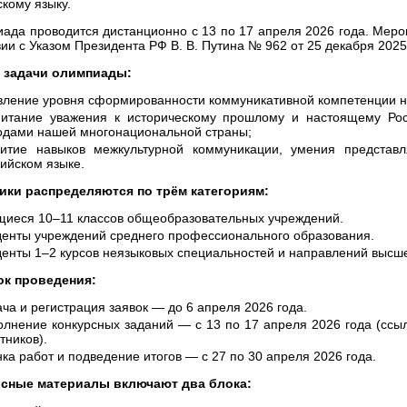
скому языку.
ада проводится дистанционно с 13 по 17 апреля 2026 года. Меро
вии с Указом Президента РФ В. В. Путина № 962 от 25 декабря 2025
 задачи олимпиады:
вление уровня сформированности коммуникативной компетенции н
питание уважения к историческому прошлому и настоящему Ро
одами нашей многонациональной страны;
витие навыков межкультурной коммуникации, умения представл
ийском языке.
ики распределяются по трём категориям:
щиеся 10–11 классов общеобразовательных учреждений.
денты учреждений среднего профессионального образования.
денты 1–2 курсов неязыковых специальностей и направлений высше
к проведения:
ча и регистрация заявок — до 6 апреля 2026 года.
олнение конкурсных заданий — с 13 по 17 апреля 2026 года (ссы
тников).
ка работ и подведение итогов — с 27 по 30 апреля 2026 года.
сные материалы включают два блока: