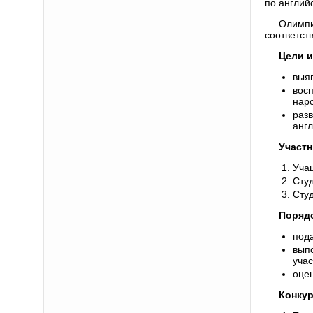
по англий
Олимпи
соответст
Цели и
выя
вос
нар
раз
англ
Участн
Уча
Сту
Сту
Порядо
пода
вып
учас
оцен
Конкур