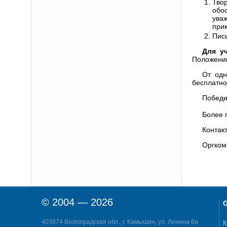
Тво
обо
ува
при
Пись
Для у
Положению
От одн
бесплатно
Победи
Более 
Контак
Оргком
© 2004 — 2026
О
403874 Волгоградская обл., г. Камышин, ул. Ленина 6а
К