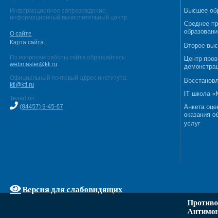
Высшее об
Информационное сопровождение:
информационный вычислительный центр
Среднее п
образовани
О сайте
Карта сайта
Второе выс
По вопросам работы сайта обращайтесь:
Центр пров
webmaster@kti.ru
демонстрац
Официальный почтовый адрес института:
Восстановл
kti@kti.ru
IT школа 
Телефон:
(84457) 9-45-67
Анкета оце
оказания о
услуг
Версия для слабовидящих
Противо
Антимон