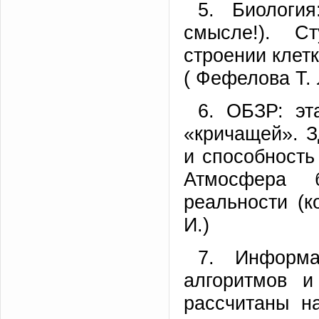
5. Биологи
смысле!). С
строении клетк
( Фефелова Т. 
6. ОБЗР: эт
«кричащей». З
и способность
Атмосфера 
реальности (к
И.)
7. Информа
алгоритмов и
рассчитаны н