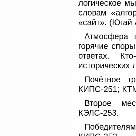
логическое м
словам «алго
«сайт». (Югай 
Атмосфера 
горячие споры
ответах. Кт
исторических л
Почётное т
КИПС-251; КТМ
Второе ме
КЭЛС-253.
Победителя