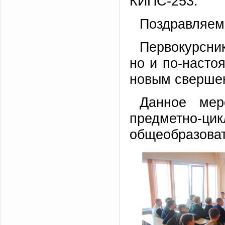
КИПС-253.
Поздравляем
Первокурсник
но и по-насто
новым свершен
Данное мер
предметн
общеобразоват