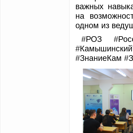
важных навыка
на возможност
одном из ведущ
#РОЗ #Росс
#Камышинский
#ЗнаниеКам #З