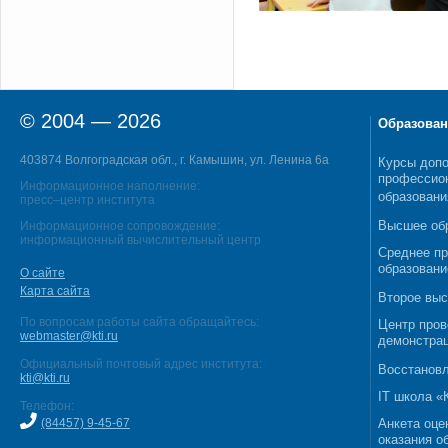
© 2004 — 2026
Образован
403874 Волгоградская обл., г. Камышин, ул. Ленина 6а
Курсы допо
профессио
Информационное наполнение:
образовани
пресс–центр института
Высшее об
Информационное сопровождение:
информационный вычислительный центр
Среднее п
образовани
О сайте
Карта сайта
Второе выс
По вопросам работы сайта обращайтесь:
Центр пров
webmaster@kti.ru
демонстрац
Официальный почтовый адрес института:
Восстановл
kti@kti.ru
IT школа 
Телефон:
(84457) 9-45-67
Анкета оце
оказания о