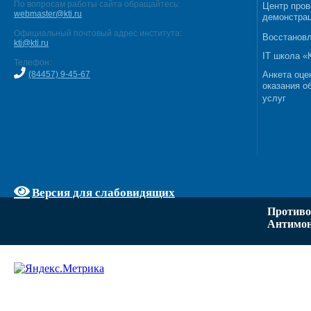
По вопросам работы сайта обращайтесь:
Центр пров
webmaster@kti.ru
демонстрац
Официальный почтовый адрес института:
Восстановл
kti@kti.ru
IT школа 
Телефон:
(84457) 9-45-67
Анкета оце
оказания о
услуг
Версия для слабовидящих
Противо
Антимон
Задать вопрос