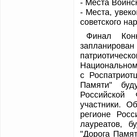
- Места Воинс
- Mecтa, увек
советского на
Финал Кон
запланирован 
патриотическо
Национальном 
с Роспатриот
Памяти" буд
Российской 
участники. О
регионе Росс
лауреатов, б
"Дорога Памят