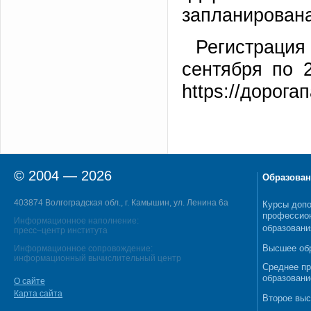
запланирована
Регистрация
сентября по 
https://дорога
© 2004 — 2026
Образован
403874 Волгоградская обл., г. Камышин, ул. Ленина 6а
Курсы допо
профессио
Информационное наполнение:
образовани
пресс–центр института
Высшее об
Информационное сопровождение:
информационный вычислительный центр
Среднее п
образовани
О сайте
Карта сайта
Второе выс