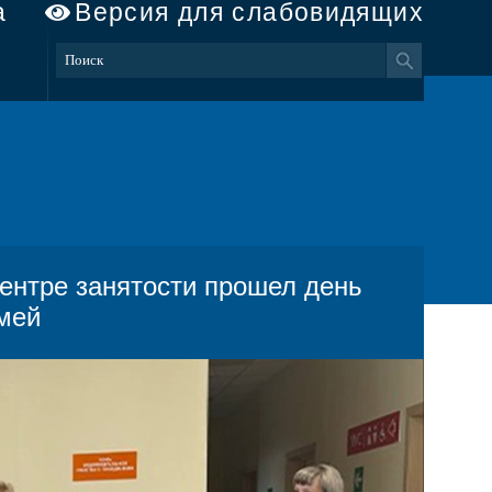
а
Версия для слабовидящих
ентре занятости прошел день
емей