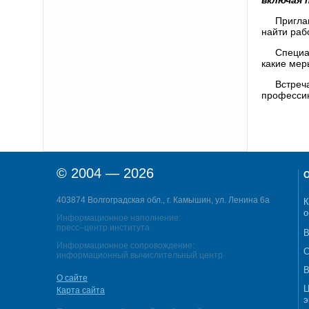
Пригла
найти раб
Специа
какие мер
Встреч
профессию
© 2004 — 2026
О
403874 Волгоградская обл., г. Камышин, ул. Ленина 6а
К
о
Информационное наполнение:
пресс–центр института
В
Информационное сопровождение:
С
информационный вычислительный центр
В
О сайте
Ц
Карта сайта
э