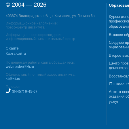
© 2004 — 2026
Образован
403874 Волгоградская обл., г. Камышин, ул. Ленина 6а
Курсы допо
профессио
Информационное наполнение:
образовани
пресс–центр института
Высшее об
Информационное сопровождение:
информационный вычислительный центр
Среднее п
образовани
О сайте
Карта сайта
Второе выс
По вопросам работы сайта обращайтесь:
Центр пров
webmaster@kti.ru
демонстрац
Официальный почтовый адрес института:
Восстановл
kti@kti.ru
IT школа 
Телефон:
(84457) 9-45-67
Анкета оце
оказания о
услуг