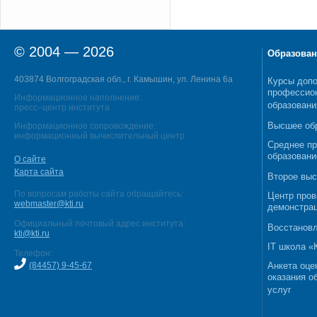
© 2004 — 2026
Образован
403874 Волгоградская обл., г. Камышин, ул. Ленина 6а
Курсы допо
профессио
Информационное наполнение:
образовани
пресс–центр института
Высшее об
Информационное сопровождение:
информационный вычислительный центр
Среднее п
образовани
О сайте
Карта сайта
Второе выс
По вопросам работы сайта обращайтесь:
Центр пров
webmaster@kti.ru
демонстрац
Официальный почтовый адрес института:
Восстановл
kti@kti.ru
IT школа 
Телефон:
(84457) 9-45-67
Анкета оце
оказания о
услуг