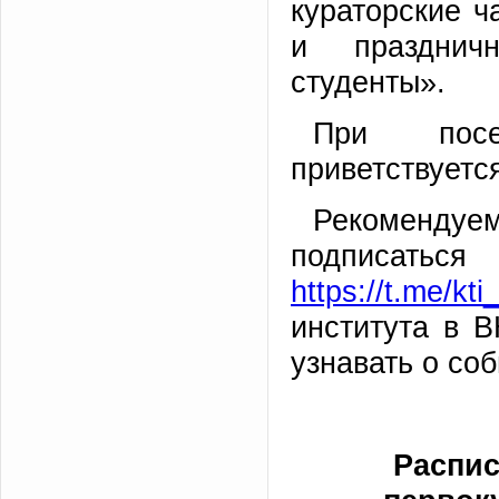
кураторские ч
и празднич
студенты».
При посе
приветствуетс
Рекоменду
подписатьс
https://t.me/kti
института в 
узнавать о со
Распис