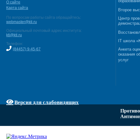
образовани
О сайте
Карта сайта
Второе выс
По вопросам работы сайта обращайтесь:
Центр пров
webmaster@kti.ru
демонстрац
Официальный почтовый адрес института:
Восстановл
kti@kti.ru
IT школа 
Телефон:
(84457) 9-45-67
Анкета оце
оказания о
услуг
Версия для слабовидящих
Противо
Антимон