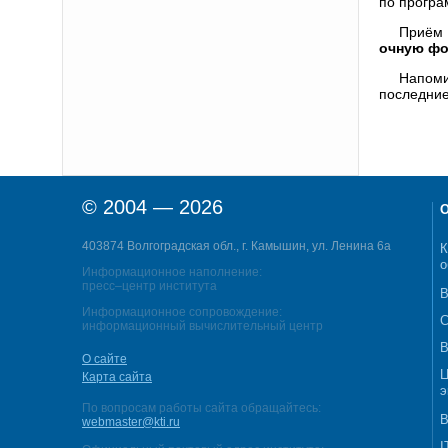
по програ
Приём 
очную фо
Напоми
последние
© 2004 — 2026
О
403874 Волгоградская обл., г. Камышин, ул. Ленина 6а
К
о
Информационное наполнение:
пресс–центр института
В
Информационное сопровождение:
С
информационный вычислительный центр
В
О сайте
Ц
Карта сайта
э
По вопросам работы сайта обращайтесь:
В
webmaster@kti.ru
I