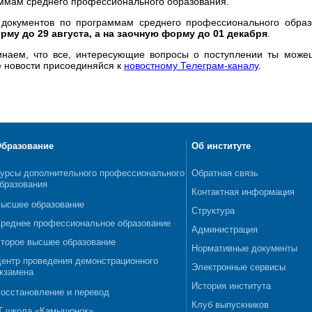
ммам среднего профессионального образования.
документов по программам среднего профессионального обра
рму до 29 августа, а на заочную форму до 01 декабря
.
наем, что все, интересующие вопросы о поступлении ты може
 новости присоединяйся к
новостному Телеграм-каналу
.
бразование
Об институте
урсы дополнительного профессионального
Обратная связь
бразования
Контактная информация
ысшее образование
Структура
реднее профессиональное образование
Администрация
торое высшее образование
Нормативные документы
ентр проведения демонстрационного
Электронные сервисы
кзамена
История института
осстановление и перевод
Клуб выпускников
T школа «Камышонок»