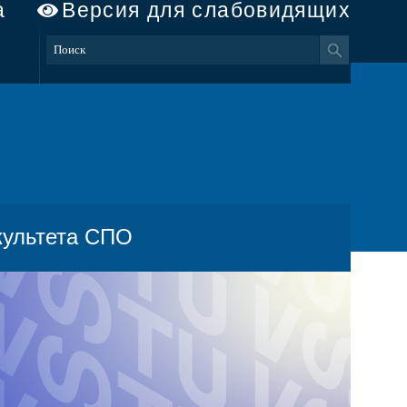
а
Версия для слабовидящих
культета СПО