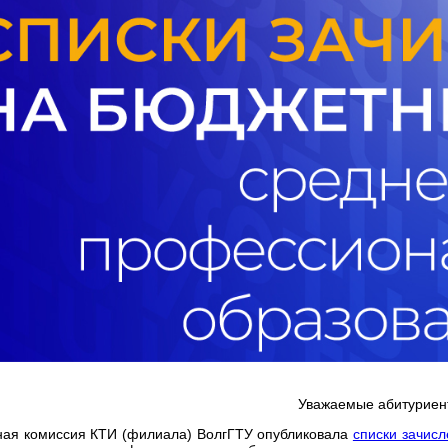
Уважаемые абитуриен
ая комиссия КТИ (филиала) ВолгГТУ опубликовала
списки зачис