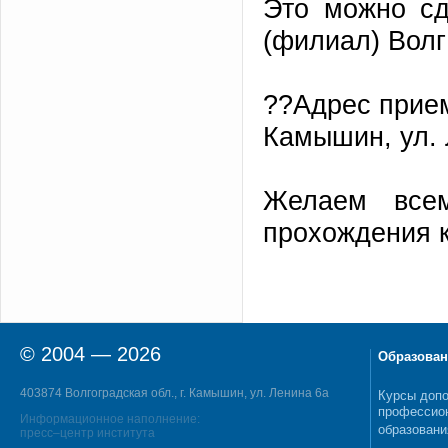
Это можно сд
(филиал) Волг
??Адрес прием
Камышин, ул. 
Желаем все
прохождения к
© 2004 — 2026
Образован
403874 Волгоградская обл., г. Камышин, ул. Ленина 6а
Курсы допо
профессио
Информационное наполнение:
образовани
пресс–центр института