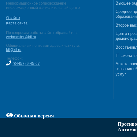
Высшее об
Информационное сопровождение:
информационный вычислительный центр
Среднее п
образовани
О сайте
Карта сайта
Второе выс
По вопросам работы сайта обращайтесь:
Центр пров
webmaster@kti.ru
демонстрац
Официальный почтовый адрес института:
Восстановл
kti@kti.ru
IT школа 
Телефон:
(84457) 9-45-67
Анкета оце
оказания о
услуг
Обычная версия
Противо
Антимон