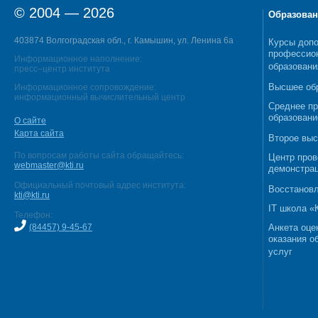
© 2004 — 2026
Образован
403874 Волгоградская обл., г. Камышин, ул. Ленина 6а
Курсы допо
профессио
Информационное наполнение:
образовани
пресс–центр института
Высшее об
Информационное сопровождение:
информационный вычислительный центр
Среднее п
образовани
О сайте
Карта сайта
Второе выс
По вопросам работы сайта обращайтесь:
Центр пров
webmaster@kti.ru
демонстрац
Официальный почтовый адрес института:
Восстановл
kti@kti.ru
IT школа 
Телефон:
(84457) 9-45-67
Анкета оце
оказания о
услуг