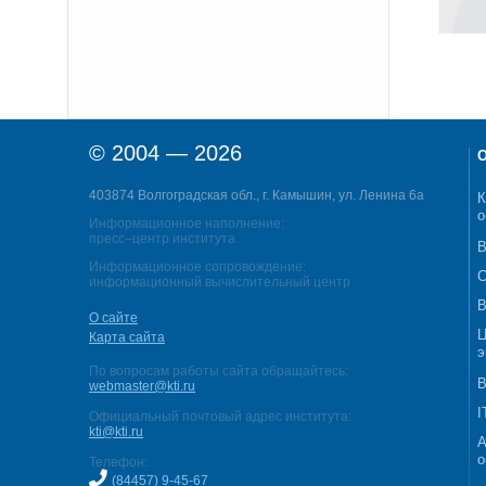
© 2004 — 2026
О
403874 Волгоградская обл., г. Камышин, ул. Ленина 6а
К
о
Информационное наполнение:
пресс–центр института
В
Информационное сопровождение:
С
информационный вычислительный центр
В
О сайте
Ц
Карта сайта
э
По вопросам работы сайта обращайтесь:
В
webmaster@kti.ru
I
Официальный почтовый адрес института:
kti@kti.ru
А
о
Телефон:
(84457) 9-45-67