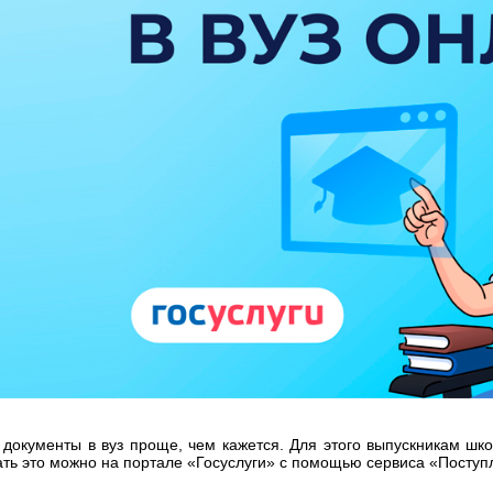
 документы в вуз проще, чем кажется. Для этого выпускникам шк
ать это можно на портале «Госуслуги» с помощью сервиса «Поступл