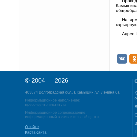
Провед
Камышина
общеобраз
На ярм
карьерную
Адрес 
© 2004 — 2026
О
403874 Волгоградская обл., г. Камышин, ул. Ленина 6а
К
о
Информационное наполнение:
пресс–центр института
В
Информационное сопровождение:
С
информационный вычислительный центр
В
О сайте
Ц
Карта сайта
э