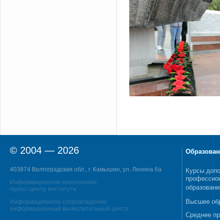
© 2004 — 2026
Образован
403874 Волгоградская обл., г. Камышин, ул. Ленина 6а
Курсы допо
профессио
Информационное наполнение:
образовани
пресс–центр института
Высшее об
Информационное сопровождение:
информационный вычислительный центр
Среднее п