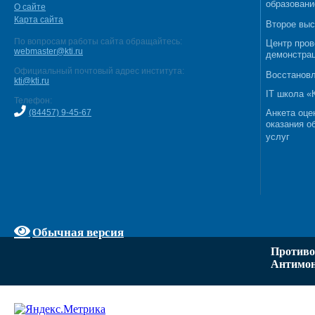
образовани
О сайте
Карта сайта
Второе выс
По вопросам работы сайта обращайтесь:
Центр пров
webmaster@kti.ru
демонстрац
Официальный почтовый адрес института:
Восстановл
kti@kti.ru
IT школа 
Телефон:
(84457) 9-45-67
Анкета оце
оказания о
услуг
Обычная версия
Противо
Антимон
Задать вопрос