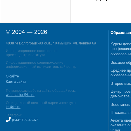
© 2004 — 2026
Образован
403874 Волгоградская обл., г. Камышин, ул. Ленина 6а
Курсы допо
профессио
Информационное наполнение:
образовани
пресс–центр института
Высшее об
Информационное сопровождение:
информационный вычислительный центр
Среднее п
образовани
О сайте
Карта сайта
Второе выс
По вопросам работы сайта обращайтесь:
Центр пров
webmaster@kti.ru
демонстрац
Официальный почтовый адрес института:
Восстановл
kti@kti.ru
IT школа 
Телефон:
(84457) 9-45-67
Анкета оце
оказания о
услуг