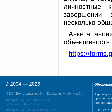
личностные к
завершении 
несколько общ
Анкета анон
объективность.
https://form
© 2004 — 2026
Образован
403874 Волгоградская обл., г. Камышин, ул. Ленина 6а
Курсы допо
профессио
Информационное наполнение:
образовани
пресс–центр института
Высшее об
Информационное сопровождение: