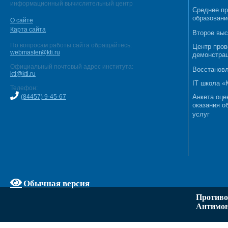
информационный вычислительный центр
Среднее п
образовани
О сайте
Карта сайта
Второе выс
По вопросам работы сайта обращайтесь:
Центр пров
webmaster@kti.ru
демонстрац
Официальный почтовый адрес института:
Восстановл
kti@kti.ru
IT школа 
Телефон:
(84457) 9-45-67
Анкета оце
оказания о
услуг
Обычная версия
Противо
Антимон