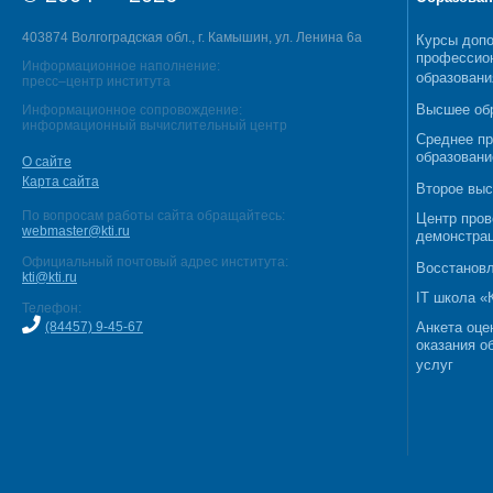
403874 Волгоградская обл., г. Камышин, ул. Ленина 6а
Курсы допо
профессио
Информационное наполнение:
образовани
пресс–центр института
Высшее об
Информационное сопровождение:
информационный вычислительный центр
Среднее п
образовани
О сайте
Карта сайта
Второе выс
По вопросам работы сайта обращайтесь:
Центр пров
webmaster@kti.ru
демонстрац
Официальный почтовый адрес института:
Восстановл
kti@kti.ru
IT школа 
Телефон:
(84457) 9-45-67
Анкета оце
оказания о
услуг