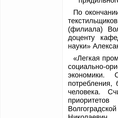
прядильног
По окончани
текстильщико
(филиала) Во
доценту кафе
науки» Алекса
«Легкая про
социально-
экономики. 
потребления, 
человека. С
приоритетов
Волгоградск
Николаевич.