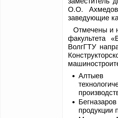
заместитель д
О.О. Ахмедо
заведующие к
Отмечены и 
факультета «
ВолгГТУ напра
Конструктор
машиностроите
Алтыев 
технолог
производст
Бегназаров
продукции 