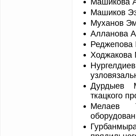
Машикова А
Машиков Эз
Муханов Эм
Алланова А
Реджепова Б
Ходжакова 
Нургелдие
узловязаль
Дурдыев М
ткацкого пр
Мелаев 
оборудован
Гурбанмыра