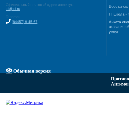
Официальный почтовый адрес института:
Восстановл
kti@kti.ru
IT школа 
Телефон:
(84457) 9-45-67
Анкета оце
оказания о
услуг
Обычная версия
Противо
Антимон
Задать вопрос