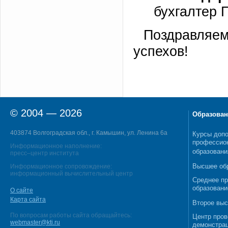
бухгалтер 
Поздравляем
успехов!
© 2004 — 2026
Образован
403874 Волгоградская обл., г. Камышин, ул. Ленина 6а
Курсы допо
профессио
Информационное наполнение:
образовани
пресс–центр института
Высшее об
Информационное сопровождение:
информационный вычислительный центр
Среднее п
образовани
О сайте
Карта сайта
Второе выс
По вопросам работы сайта обращайтесь:
Центр пров
webmaster@kti.ru
демонстрац