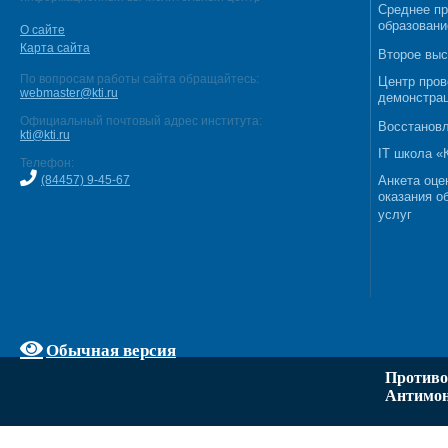
Среднее п
образовани
О сайте
Карта сайта
Второе выс
По вопросам работы сайта обращайтесь:
Центр пров
webmaster@kti.ru
демонстрац
Официальный почтовый адрес института:
Восстановл
kti@kti.ru
IT школа 
Телефон:
(84457) 9-45-67
Анкета оце
оказания о
услуг
Обычная версия
Противо
Антимон