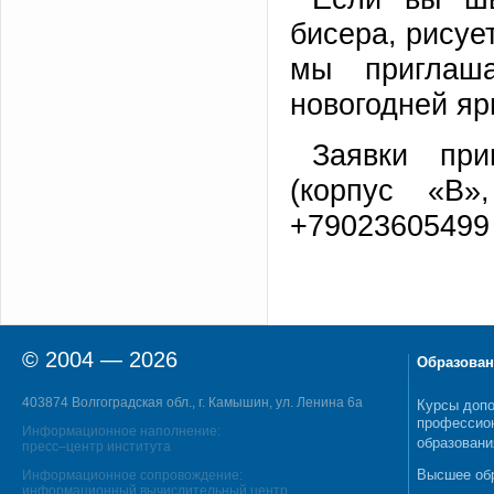
бисера, рисуе
мы приглаша
новогодней яр
Заявки при
(корпус «В»
+79023605499
© 2004 — 2026
Образован
403874 Волгоградская обл., г. Камышин, ул. Ленина 6а
Курсы допо
профессио
Информационное наполнение:
образовани
пресс–центр института
Высшее об
Информационное сопровождение:
информационный вычислительный центр