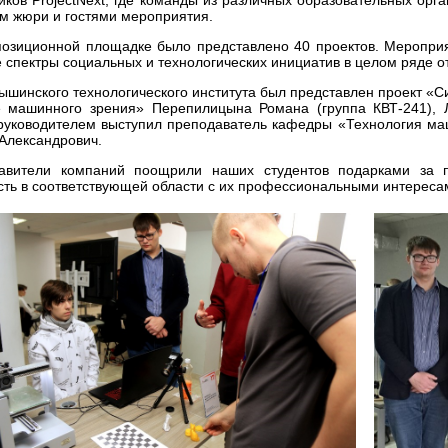
м жюри и гостями мероприятия.
позиционной площадке было представлено 40 проектов. Меропри
 спектры социальных и технологических инициатив в целом ряде о
ышинского технологического института был представлен проект «С
е машинного зрения» Перепилицына Романа (группа КВТ-241), Л
уководителем выступил преподаватель кафедры «Технология маш
Александрович.
авители компаний поощрили наших студентов подарками за п
сть в соответствующей области с их профессиональными интереса