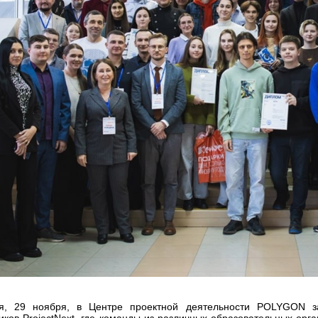
я, 29 ноября, в Центре проектной деятельности POLYGON за
иков ProjectNext, где команды из различных образовательных орг