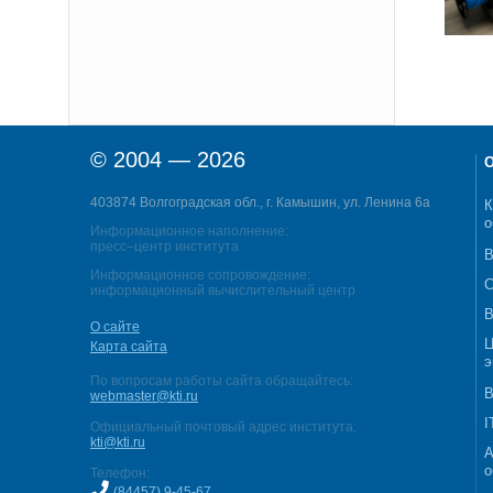
© 2004 — 2026
О
403874 Волгоградская обл., г. Камышин, ул. Ленина 6а
К
о
Информационное наполнение:
пресс–центр института
В
Информационное сопровождение:
С
информационный вычислительный центр
В
О сайте
Ц
Карта сайта
э
По вопросам работы сайта обращайтесь:
В
webmaster@kti.ru
I
Официальный почтовый адрес института:
kti@kti.ru
А
о
Телефон:
(84457) 9-45-67