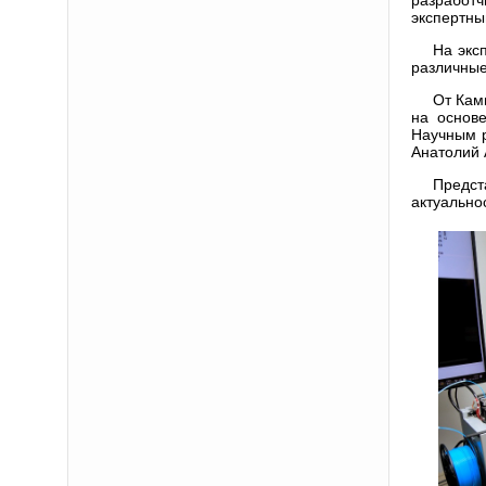
экспертны
На экс
различные
От Кам
на основ
Научным р
Анатолий 
Предст
актуально