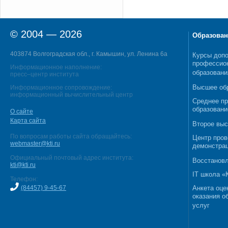
© 2004 — 2026
Образован
403874 Волгоградская обл., г. Камышин, ул. Ленина 6а
Курсы допо
профессио
Информационное наполнение:
образовани
пресс–центр института
Высшее об
Информационное сопровождение:
информационный вычислительный центр
Среднее п
образовани
О сайте
Карта сайта
Второе выс
По вопросам работы сайта обращайтесь:
Центр пров
webmaster@kti.ru
демонстрац
Официальный почтовый адрес института:
Восстановл
kti@kti.ru
IT школа 
Телефон:
(84457) 9-45-67
Анкета оце
оказания о
услуг