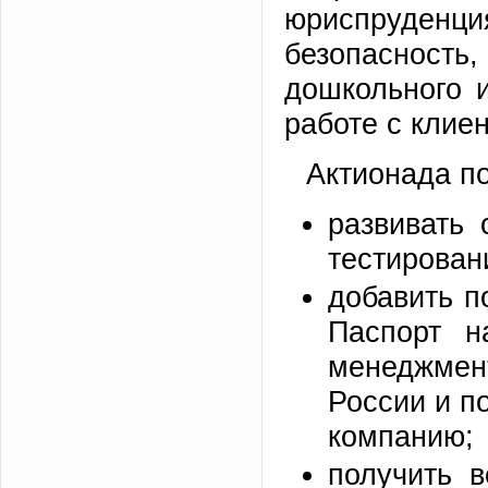
юриспруденц
безопаснос
дошкольного 
работе с клие
Актионада по
развивать 
тестировани
добавить п
Паспорт н
менеджме
России и п
компанию;
получить 