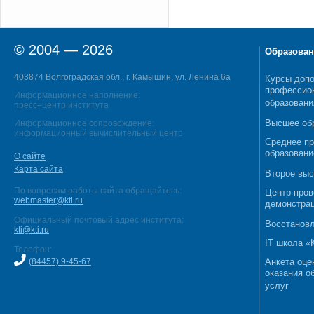
© 2004 — 2026
Образован
403874 Волгоградская обл., г. Камышин, ул. Ленина 6а
Курсы допо
профессио
Информационное наполнение:
образовани
пресс–центр института
Высшее об
Информационное сопровождение:
информационный вычислительный центр
Среднее п
образовани
О сайте
Карта сайта
Второе выс
По вопросам работы сайта обращайтесь:
Центр пров
webmaster@kti.ru
демонстрац
Официальный почтовый адрес института:
Восстановл
kti@kti.ru
IT школа 
Телефон:
(84457) 9-45-67
Анкета оце
оказания о
услуг