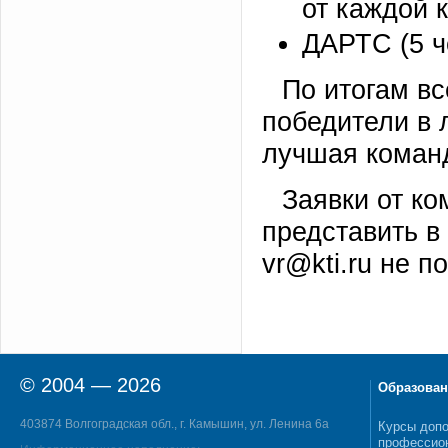
от каждой 
ДАРТС (5 ч
По итогам вс
победители в 
лучшая команд
Заявки от к
представить в
vr@kti.ru не п
© 2004 — 2026
Образован
403874 Волгоградская обл., г. Камышин, ул. Ленина 6а
Курсы допо
профессио