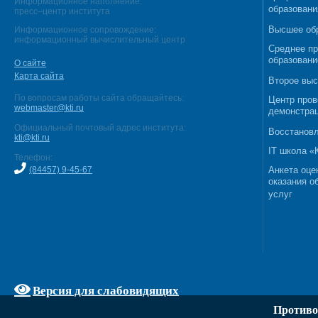
Информационное наполнение:
образовани
пресс–центр института
Высшее об
Информационное сопровождение:
информационный вычислительный центр
Среднее п
образовани
О сайте
Карта сайта
Второе выс
По вопросам работы сайта обращайтесь:
Центр пров
webmaster@kti.ru
демонстрац
Официальный почтовый адрес института:
Восстановл
kti@kti.ru
IT школа 
Телефон:
(84457) 9-45-67
Анкета оце
оказания о
услуг
Версия для слабовидящих
Противо