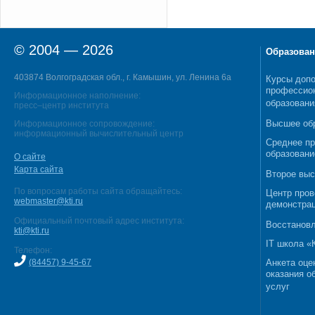
© 2004 — 2026
Образован
403874 Волгоградская обл., г. Камышин, ул. Ленина 6а
Курсы допо
профессио
Информационное наполнение:
образовани
пресс–центр института
Высшее об
Информационное сопровождение:
информационный вычислительный центр
Среднее п
образовани
О сайте
Карта сайта
Второе выс
По вопросам работы сайта обращайтесь:
Центр пров
webmaster@kti.ru
демонстрац
Официальный почтовый адрес института:
Восстановл
kti@kti.ru
IT школа 
Телефон:
(84457) 9-45-67
Анкета оце
оказания о
услуг