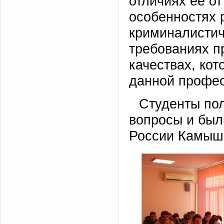
отличиях её от
особенностях 
криминалистич
требованиях п
качествах, ко
данной профес
Студенты по
вопросы и был
России Камыш