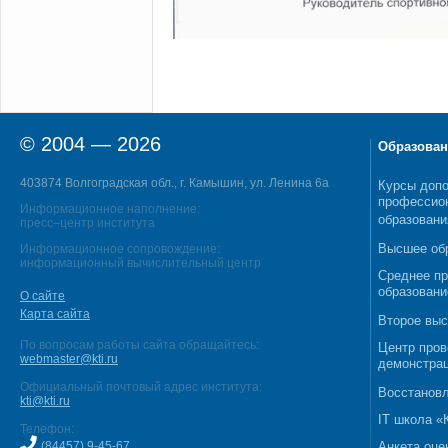
© 2004 — 2026
Образован
403874 Волгоградская обл., г. Камышин, ул. Ленина 6а
Курсы допо
профессио
Информационное наполнение:
образовани
пресс–центр института
Высшее об
Информационное сопровождение:
информационный вычислительный центр
Среднее п
образовани
О сайте
Карта сайта
Второе выс
По вопросам работы сайта обращайтесь:
Центр пров
webmaster@kti.ru
демонстрац
Официальный почтовый адрес института:
Восстановл
kti@kti.ru
IT школа 
Телефон:
(84457) 9-45-67
Анкета оце