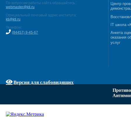
По вопросам работы сайта обращайтесь:
Центр пров
webmaster@kti.ru
демонстрац
Официальный почтовый адрес института:
Восстановл
kti@kti.ru
IT школа 
Телефон:
(84457) 9-45-67
Анкета оце
оказания о
услуг
Версия для слабовидящих
Противо
Антимон