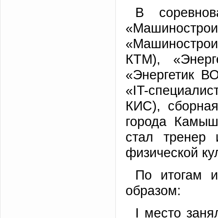
В соревнов
«Машиностро
«Машиностроит
КТМ), «Энер
«Энергетик ВО
«IT-специалис
КИС), сборна
города Камыш
стал тренер 
физической ку
По итогам 
образом:
I место зан