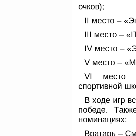
очков);
II место – «Э
III место – «
IV место – «
V место – «М
VI место 
спортивной шк
В ходе игр 
победе. Такж
номинациях:
Вратарь – См